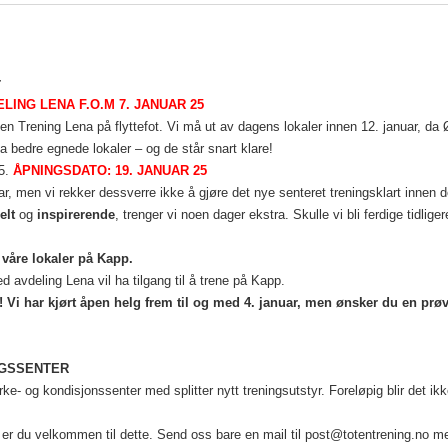
r
LING LENA F.O.M 7. JANUAR 25
en Trening Lena på flyttefot. Vi må ut av dagens lokaler innen 12. januar, da
a bedre egnede lokaler – og de står snart klare!
15.
ÅPNINGSDATO: 19. JANUAR 25
r, men vi rekker dessverre ikke å gjøre det nye senteret treningsklart innen d
elt
og
inspirerende
, trenger vi noen dager ekstra. Skulle vi bli ferdige tidlige
i våre lokaler på Kapp.
 avdeling Lena vil ha tilgang til å trene på Kapp.
 Vi har kjørt åpen helg frem til og med 4. januar, men ønsker du en prøvet
NGSSENTER
yrke- og kondisjonssenter med splitter nytt treningsutstyr. Foreløpig blir det i
 er du velkommen til dette. Send oss bare en mail til post@totentrening.no me