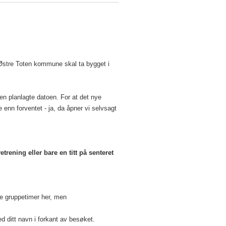
 Østre Toten kommune skal ta bygget i
en planlagte datoen. For at det nye
re enn forventet - ja, da åpner vi selvsagt
rening eller bare en titt på senteret
kke gruppetimer her, men
d ditt navn i forkant av besøket.