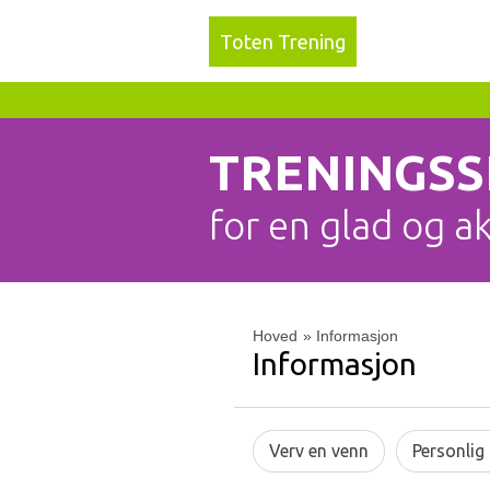
Toten Trening
TRENINGS
for en glad og a
Hoved
»
Informasjon
Informasjon
Verv en venn
Personlig