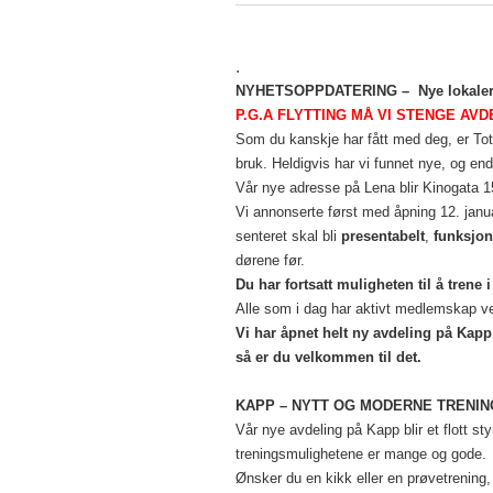
.
NYHETSOPPDATERING – Nye lokale
P.G.A FLYTTING MÅ VI STENGE AVDE
Som du kanskje har fått med deg, er Tot
bruk. Heldigvis har vi funnet nye, og end
Vår nye adresse på Lena blir Kinogata 
Vi annonserte først med åpning 12. janua
senteret skal bli
presentabelt
,
funksjon
dørene før.
Du har fortsatt muligheten til å trene 
Alle som i dag har aktivt medlemskap ved
Vi har åpnet helt ny avdeling på Kapp!
så er du velkommen til det.
KAPP – NYTT OG MODERNE TRENI
Vår nye avdeling på Kapp blir et flott st
treningsmulighetene er mange og gode.
Ønsker du en kikk eller en prøvetrening,