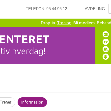
TELEFON:
95 44 95 12
AVDELING
Drop-in
Trening
Bli medlem
Behand
SENTERET
ktiv hverdag!
 Trener
Informasjon