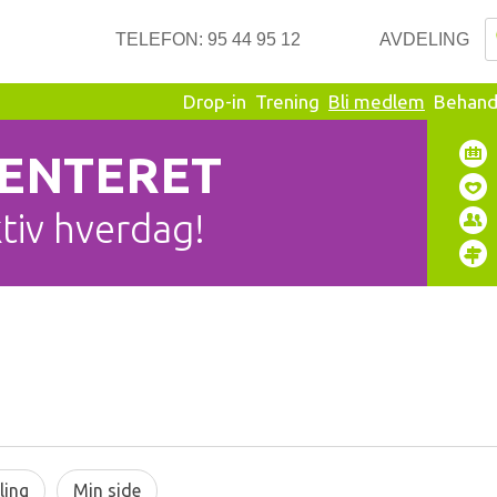
TELEFON:
95 44 95 12
AVDELING
Drop-in
Trening
Bli medlem
Behand
SENTERET
ktiv hverdag!
ling
Min side