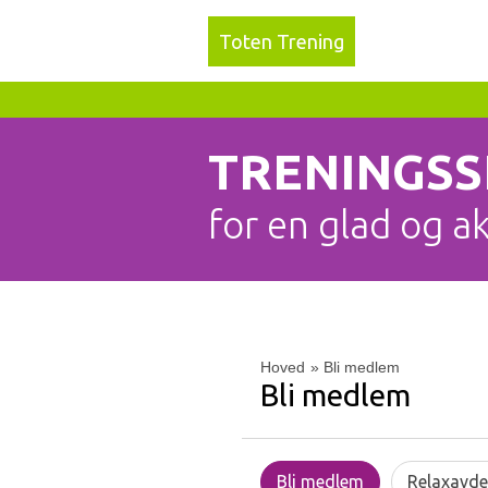
Toten Trening
TRENINGS
for en glad og a
Hoved
»
Bli medlem
Bli medlem
Bli medlem
Relaxavde